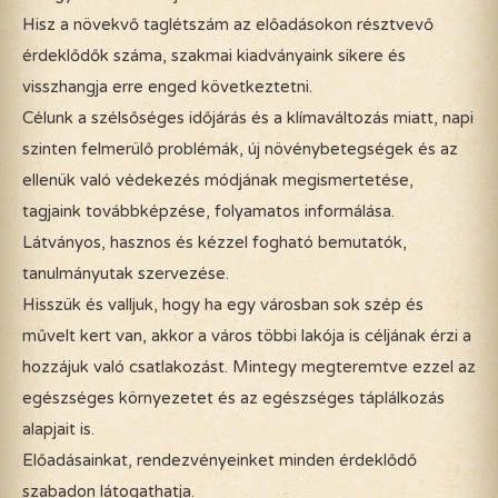
Hisz a növekvő taglétszám az előadásokon résztvevő
érdeklődők száma, szakmai kiadványaink sikere és
visszhangja erre enged következtetni.
Célunk a szélsőséges időjárás és a klímaváltozás miatt, napi
szinten felmerülő problémák, új növénybetegségek és az
ellenük való védekezés módjának megismertetése,
tagjaink továbbképzése, folyamatos informálása.
Látványos, hasznos és kézzel fogható bemutatók,
tanulmányutak szervezése.
Hisszük és valljuk, hogy ha egy városban sok szép és
művelt kert van, akkor a város többi lakója is céljának érzi a
hozzájuk való csatlakozást. Mintegy megteremtve ezzel az
egészséges környezetet és az egészséges táplálkozás
alapjait is.
Előadásainkat, rendezvényeinket minden érdeklődő
szabadon látogathatja.