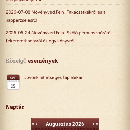
2026-07-08 Növényvéd.Felh.: Takácsatkákról és a
napperzselésről
2026-06-24 Növényvéd.Felh.: Szőlő peronoszpóráról,
feketerothadásról és egy könyvről
Közelgő
 események
Jövőnk lehetséges táplálékai
SEP
15
Naptár
Augusztus
2026
«
<
>
»