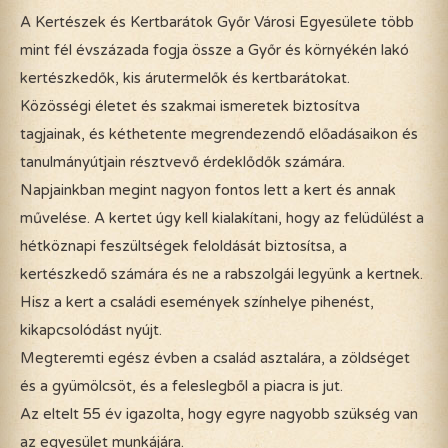
A Kertészek és Kertbarátok Győr Városi Egyesülete több
mint fél évszázada fogja össze a Győr és környékén lakó
kertészkedők, kis árutermelők és kertbarátokat.
Közösségi életet és szakmai ismeretek biztosítva
tagjainak, és kéthetente megrendezendő előadásaikon és
tanulmányútjain résztvevő érdeklődők számára.
Napjainkban megint nagyon fontos lett a kert és annak
művelése. A kertet úgy kell kialakítani, hogy az felüdülést a
hétköznapi feszültségek feloldását biztosítsa, a
kertészkedő számára és ne a rabszolgái legyünk a kertnek.
Hisz a kert a családi események színhelye pihenést,
kikapcsolódást nyújt.
Megteremti egész évben a család asztalára, a zöldséget
és a gyümölcsöt, és a feleslegből a piacra is jut.
Az eltelt 55 év igazolta, hogy egyre nagyobb szükség van
az egyesület munkájára.