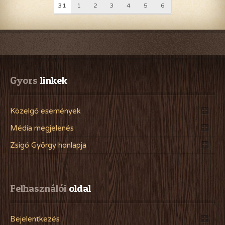
31
1
2
3
4
5
6
Gyors
 linkek
Közelgő események
Média megjelenés
Zsigó György honlapja
Felhasználói
 oldal
Bejelentkezés