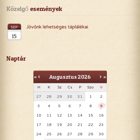
Közelgő
 események
Jövőnk lehetséges táplálékai
SEP
15
Naptár
Augusztus
2026
«
<
>
»
H
K
Sz
Cs
P
Szo
V
27
28
29
30
31
1
2
3
4
5
6
7
8
9
10
11
12
13
14
15
16
17
18
19
20
21
22
23
24
25
26
27
28
29
30