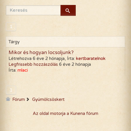
1
Tárgy
Mikor és hogyan locsoljunk?
Létrehozva 6 éve 2 hónapja, Írta:
kertbaratelnok
Legfrissebb hozzászólás
6 éve 2 hónapja
Írta:
mlaci
1
Fórum
Gyümölcsöskert
Az oldal motorja a
Kunena fórum