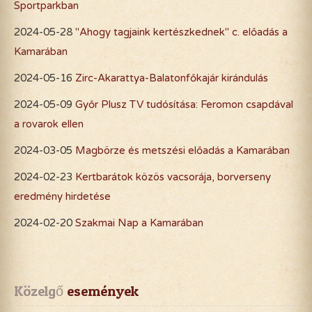
Sportparkban
2024-05-28
"Ahogy tagjaink kertészkednek" c. előadás a
Kamarában
2024-05-16
Zirc-Akarattya-Balatonfőkajár kirándulás
2024-05-09
Győr Plusz TV tudósítása: Feromon csapdával
a rovarok ellen
2024-03-05
Magbörze és metszési előadás a Kamarában
2024-02-23
Kertbarátok közös vacsorája, borverseny
eredmény hirdetése
2024-02-20
Szakmai Nap a Kamarában
Közelgő
 események