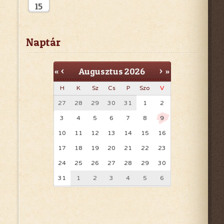
15
Flowers Virág Nagy és
Kiskereskedés
Naptár
Fészek Kert Kertészeti
Szakáruház
Augusztus
2026
«
<
>
»
GYŐRKERT Parképítő Kft
H
K
Sz
Cs
P
Szo
V
27
28
29
30
31
1
2
3
4
5
6
7
8
9
10
11
12
13
14
15
16
17
18
19
20
21
22
23
24
25
26
27
28
29
30
31
1
2
3
4
5
6