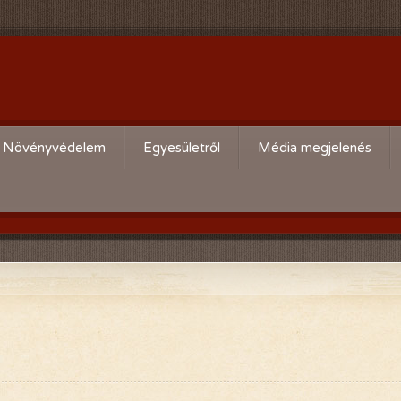
Növényvédelem
Egyesületről
Média megjelenés
Körzeti kártevő előrejelzés
Köszöntő
,
Aktuális növényvédelmi teendők
Alapszabály
Bírósági beszámolók
Események beszámolói
Előadóink bemutató anyagai
Kertbarát kiadványaink
Vásárlási kedvezmények