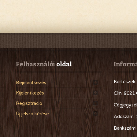
Felhasználói
 oldal
Inform
Kertészek 
Bejelentkezés
Kijelentkezés
Cím: 9021 
Regisztráció
Cégjegyzé
Új jelszó kérése
Adószám: 
Bankszáml