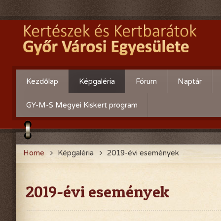
Kezdőlap
Képgaléria
Fórum
Naptár
Évente:
Cserebere
GY-M-S Megyei Kiskert program
2026-évi események
Hogyan csináld! - Kérdezz
felelek.
2025-évi események
Home
Képgaléria
2019-évi események
Gyümölcsöskert
2024-évi események
Zöldségeskert
2023-évi események
2019-évi események
Díszkert
2022-évi események
2021-évi események