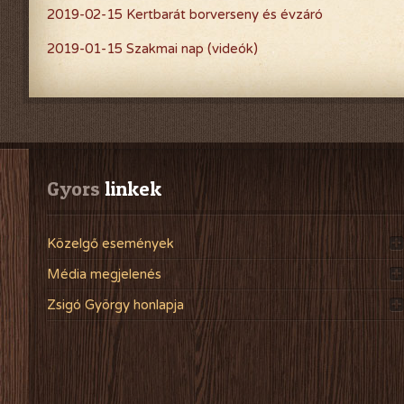
2019-02-15 Kertbarát borverseny és évzáró
2019-01-15 Szakmai nap (videók)
Gyors
 linkek
Közelgő események
Média megjelenés
Zsigó György honlapja