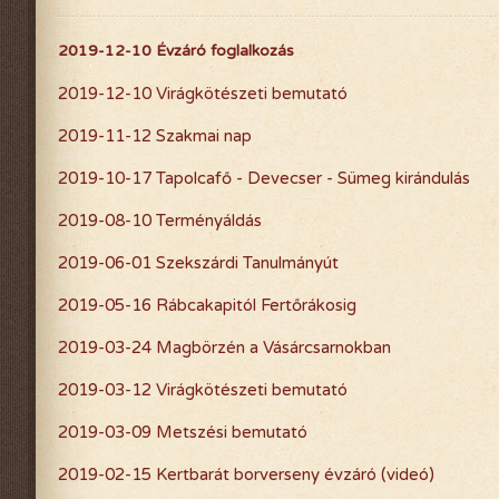
2020-évi események
2019-12-10 Évzáró foglalkozás
2019-évi események
2019-12-10 Virágkötészeti bemutató
2018-évi események
2019-11-12 Szakmai nap
2017-évi események
2019-10-17 Tapolcafő - Devecser - Sümeg kirándulás
2016-évi események
2019-08-10 Terményáldás
2019-06-01 Szekszárdi Tanulmányút
2015-évi események
2019-05-16 Rábcakapitól Fertőrákosig
2014-évi események
2019-03-24 Magbörzén a Vásárcsarnokban
2026-évi események
2019-03-12 Virágkötészeti bemutató
2019-03-09 Metszési bemutató
2019-02-15 Kertbarát borverseny évzáró (videó)