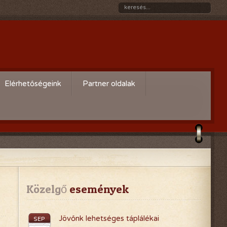
Elérhetőségeink
Partner oldalak
Győri gazdaboltok/Variogen Kft
Zsigó György honlapja
Kertészek és Kertbarátok
Országos Szövetsége
AgroPlus Szerviz
Közelgő
 események
GAYERKERT Kft. - Szentiváni
Jövőnk lehetséges táplálékai
SEP
kertcentrum