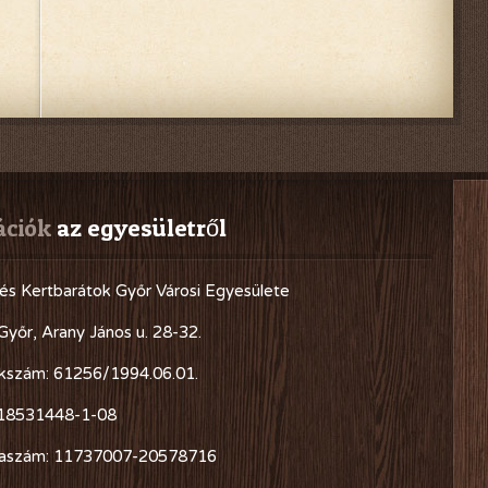
ációk
 az egyesületről
és Kertbarátok Győr Városi Egyesülete
Győr, Arany János u. 28-32.
kszám: 61256/1994.06.01.
18531448-1-08
aszám: 11737007-20578716