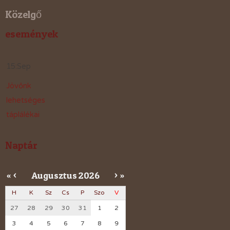
Közelgő
események
15
:
Sep
Jövőnk
lehetséges
táplálékai
Naptár
Augusztus
2026
«
<
>
»
H
K
Sz
Cs
P
Szo
V
27
28
29
30
31
1
2
3
4
5
6
7
8
9