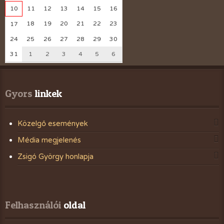
10
11
12
13
14
15
16
18
19
20
21
22
23
17
24
25
26
27
28
29
30
31
1
2
3
4
5
6
Gyors
 linkek
Közelgő események
Média megjelenés
Zsigó György honlapja
Felhasználói
 oldal