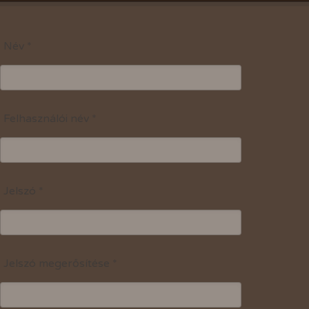
Név
*
Felhasználói név
*
Jelszó
*
Jelszó megerősítése
*