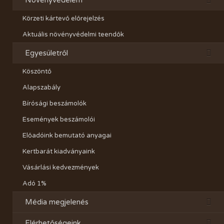
Növényvédelem
Körzeti kártevő előrejelzés
Aktuális növényvédelmi teendők
Egyesületről
Köszöntő
Alapszabály
Bírósági beszámolók
Események beszámolói
Előadóink bemutató anyagai
Kertbarát kiadványaink
Vásárlási kedvezmények
Adó 1%
Média megjelenés
Elérhetőségeink