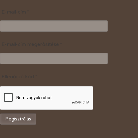
E-mail-cím
*
E-mail-cím megerősítése
*
Ellenőrző kód
*
Regisztrálás