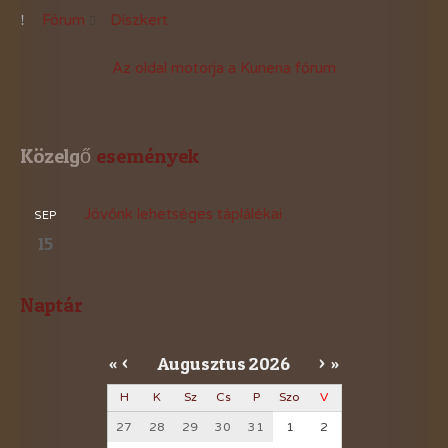
Fórum
Díszkert
Az oldal motorja a
Kunena fórum
Közelgő
 események
Jövőnk lehetséges táplálékai
SEP
15
Naptár
Augusztus
2026
«
<
>
»
H
K
Sz
Cs
P
Szo
V
27
28
29
30
31
1
2