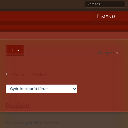
Belépés
Fórum
Díszkert
Díszkert
Nincs megjeleníthető téma.