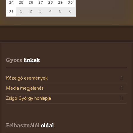
24
25
26
27
28
29
30
31
1
2
3
4
5
6
Gyors
 linkek
Közelgő események
Média megjelenés
Zsigó György honlapja
Felhasználói
 oldal