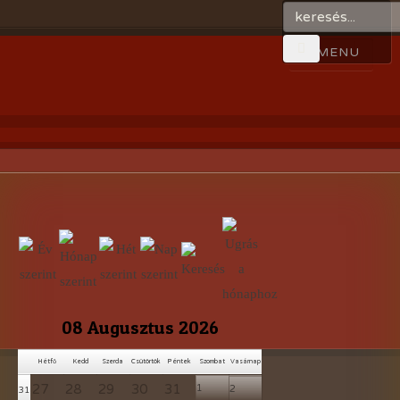
08 Augusztus 2026
Hétfő
Kedd
Szerda
Csütörtök
Péntek
Szombat
Vasárnap
27
28
29
30
31
1
2
31