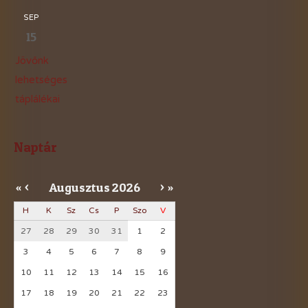
SEP
15
Jövőnk
lehetséges
táplálékai
Naptár
Augusztus
2026
«
<
>
»
H
K
Sz
Cs
P
Szo
V
27
28
29
30
31
1
2
3
4
5
6
7
8
9
10
11
12
13
14
15
16
17
18
19
20
21
22
23