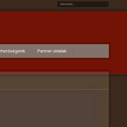
rhetőségeink
Partner oldalak
Győri gazdaboltok/Variogen Kft
Zsigó György honlapja
Kertészek és Kertbarátok
Országos Szövetsége
AgroPlus Szerviz
GAYERKERT Kft. - Szentiváni