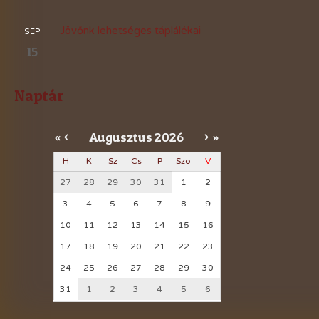
Jövőnk lehetséges táplálékai
SEP
15
Naptár
Augusztus
2026
«
<
>
»
H
K
Sz
Cs
P
Szo
V
27
28
29
30
31
1
2
3
4
5
6
7
8
9
10
11
12
13
14
15
16
17
18
19
20
21
22
23
24
25
26
27
28
29
30
31
1
2
3
4
5
6