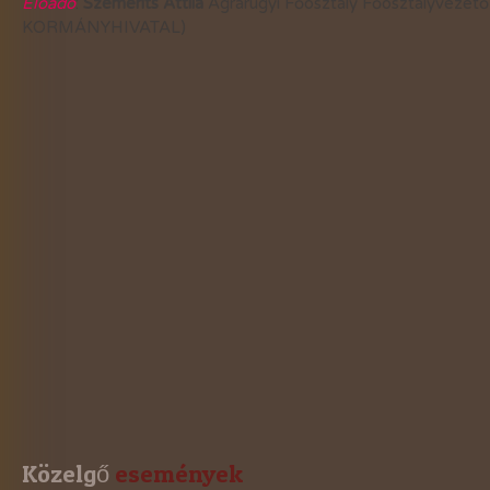
Előadó
:
Szemerits Attila
Agrárügyi Főosztály Főosztályve
2021-évi események
KORMÁNYHIVATAL)
2020-évi események
2019-évi események
2018-évi események
2017-évi események
2016-évi események
2015-évi események
2014-évi események
2026-évi események
Közelgő
 események