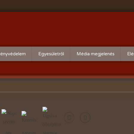
ényvédelem
Egyesületről
Média megjelenés
Elé
eti kártevő előrejelzés
Köszöntő
ális növényvédelmi teendők
Alapszabály
Bírósági beszámolók
Események beszámolói
Előadóink bemutató anyagai
Kertbarát kiadványaink
Ma
Keresés
Ugrás a