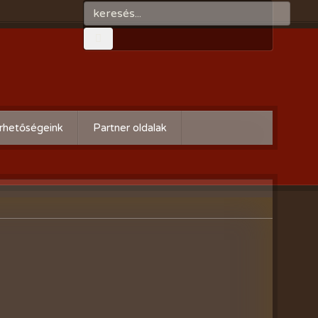
rhetőségeink
Partner oldalak
Győri gazdaboltok/Variogen Kft
Zsigó György honlapja
Kertészek és Kertbarátok
Országos Szövetsége
AgroPlus Szerviz
GAYERKERT Kft. - Szentiváni