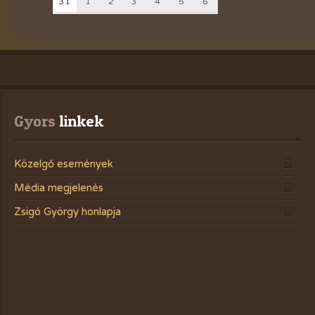
31
1
2
3
4
5
6
Gyors
 linkek
Közelgő események
Média megjelenés
Zsigó György honlapja