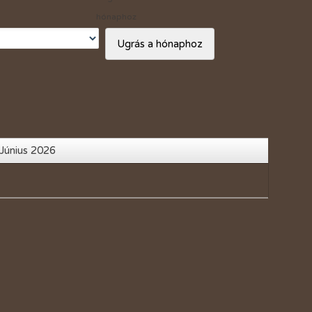
Vásárlási kedvezmények
hónaphoz
Adó 1%
Ugrás a hónaphoz
Június 2026