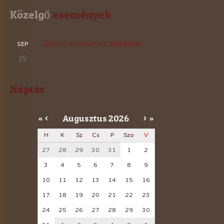
Közelgő
 események
Jövőnk lehetséges táplálékai
SEP
15
Naptár
Augusztus
2026
«
<
>
»
H
K
Sz
Cs
P
Szo
V
27
28
29
30
31
1
2
3
4
5
6
7
8
9
10
11
12
13
14
15
16
17
18
19
20
21
22
23
24
25
26
27
28
29
30