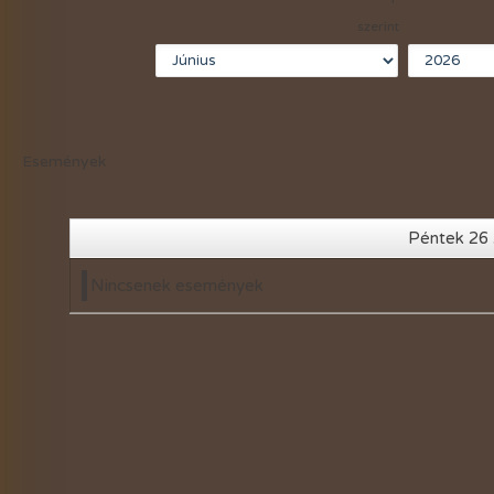
2021-évi események
szerint
2020-évi események
2019-évi események
2018-évi események
Események
2017-évi események
2016-évi események
Péntek 26 
2015-évi események
Nincsenek események
2014-évi események
2026-évi események