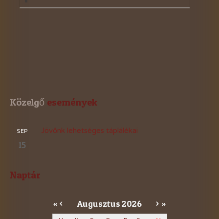
Közelgő
 események
Jövőnk lehetséges táplálékai
SEP
15
Naptár
Augusztus
2026
«
<
>
»