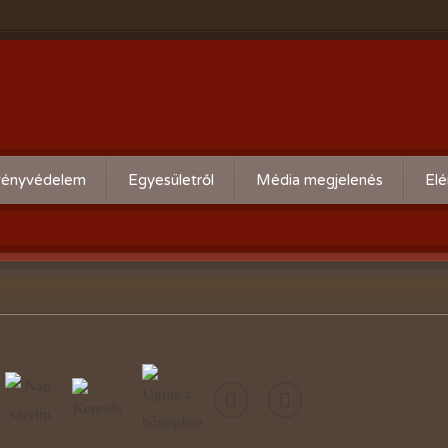
ényvédelem
Egyesületről
Média megjelenés
Elé
eti kártevő előrejelzés
Köszöntő
ális növényvédelmi teendők
Alapszabály
Bírósági beszámolók
Események beszámolói
Előadóink bemutató anyagai
Kertbarát kiadványaink