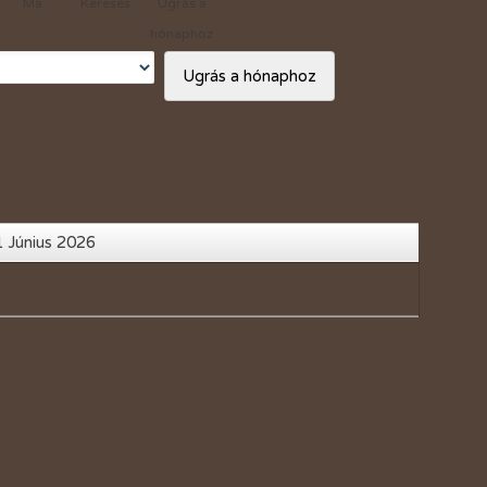
Ma
Keresés
Ugrás a
Vásárlási kedvezmények
hónaphoz
Adó 1%
Ugrás a hónaphoz
1 Június 2026