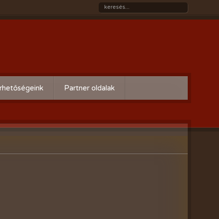
rhetőségeink
Partner oldalak
Győri gazdaboltok/Variogen Kft
Zsigó György honlapja
Kertészek és Kertbarátok
Országos Szövetsége
AgroPlus Szerviz
GAYERKERT Kft. - Szentiváni