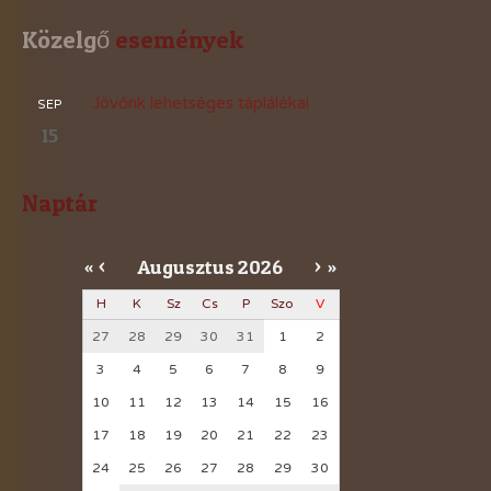
Közelgő
 események
Jövőnk lehetséges táplálékai
SEP
15
Naptár
Augusztus
2026
«
<
>
»
H
K
Sz
Cs
P
Szo
V
27
28
29
30
31
1
2
3
4
5
6
7
8
9
10
11
12
13
14
15
16
17
18
19
20
21
22
23
24
25
26
27
28
29
30