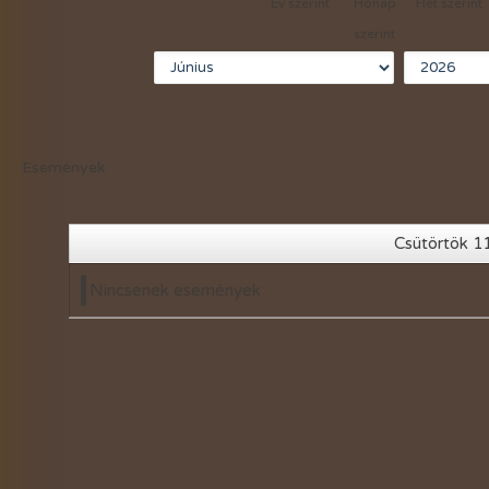
Év szerint
Hónap
Hét szerint
2021-évi események
szerint
2020-évi események
2019-évi események
2018-évi események
Események
2017-évi események
2016-évi események
Csütörtök 1
2015-évi események
Nincsenek események
2014-évi események
2026-évi események