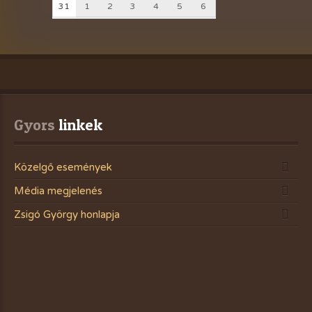
31
1
2
3
4
5
6
Gyors
 linkek
Közelgő események
Média megjelenés
Zsigó György honlapja