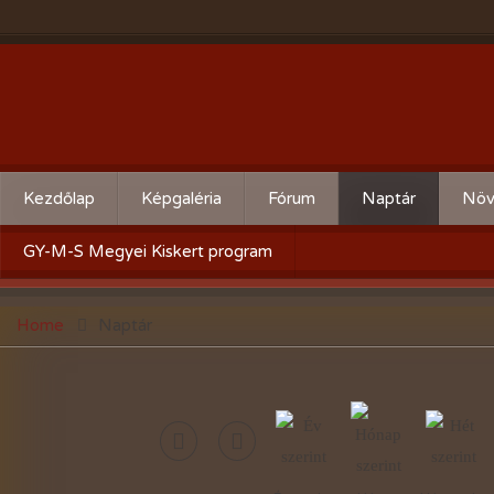
Kezdőlap
Képgaléria
Fórum
Naptár
Növ
Évente:
Cserebere
Körz
GY-M-S Megyei Kiskert program
2026-évi események
Hogyan csináld! - Kérdezz,
Aktu
Home
Naptár
felelek.
2025-évi események
Gyümölcsöskert
2024-évi események
Zöldségeskert
2023-évi események
Díszkert
2022-évi események