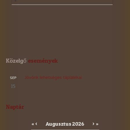
Közelgő
 események
Jövőnk lehetséges táplálékai
SEP
15
Naptár
Augusztus
2026
«
<
>
»