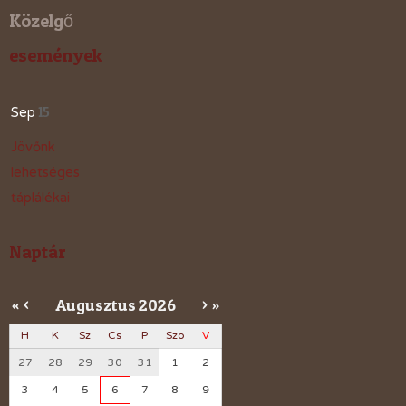
Közelgő
események
15
Sep
Jövőnk
lehetséges
táplálékai
Naptár
Augusztus
2026
«
<
>
»
H
K
Sz
Cs
P
Szo
V
27
28
29
30
31
1
2
3
4
5
6
7
8
9