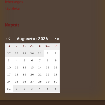
lehetséges
táplálékai
Naptár
Augusztus
2026
«
<
>
»
H
K
Sz
Cs
P
Szo
V
27
28
29
30
31
1
2
3
4
5
6
7
8
9
10
11
12
13
14
15
16
17
18
19
20
21
22
23
24
25
26
27
28
29
30
31
1
2
3
4
5
6