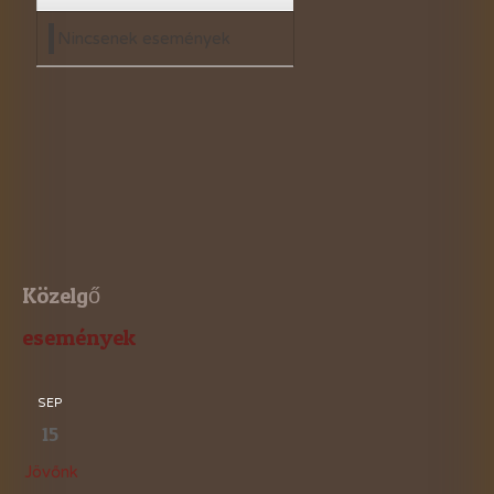
Nincsenek események
Közelgő
események
SEP
15
Jövőnk