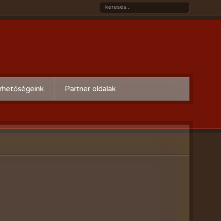
rhetőségeink
Partner oldalak
Győri gazdaboltok/Variogen Kft
Zsigó György honlapja
Kertészek és Kertbarátok
Országos Szövetsége
AgroPlus Szerviz
GAYERKERT Kft. - Szentiváni