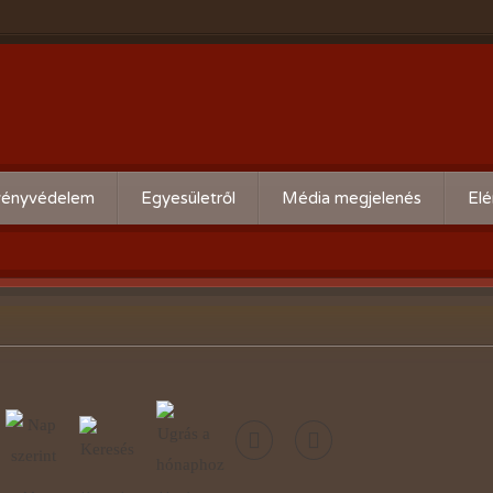
ényvédelem
Egyesületről
Média megjelenés
Elé
eti kártevő előrejelzés
Köszöntő
ális növényvédelmi teendők
Alapszabály
Bírósági beszámolók
Események beszámolói
Előadóink bemutató anyagai
Kertbarát kiadványaink