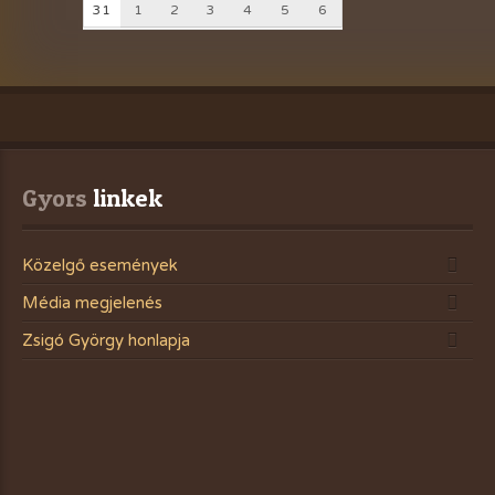
31
1
2
3
4
5
6
Gyors
 linkek
Közelgő események
Média megjelenés
Zsigó György honlapja