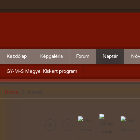
Kezdőlap
Képgaléria
Fórum
Naptár
Növ
Évente:
Cserebere
Körz
GY-M-S Megyei Kiskert program
2026-évi események
Hogyan csináld! - Kérdezz,
Aktu
Home
Naptár
felelek.
2025-évi események
Gyümölcsöskert
2024-évi események
Zöldségeskert
2023-évi események
Díszkert
2022-évi események