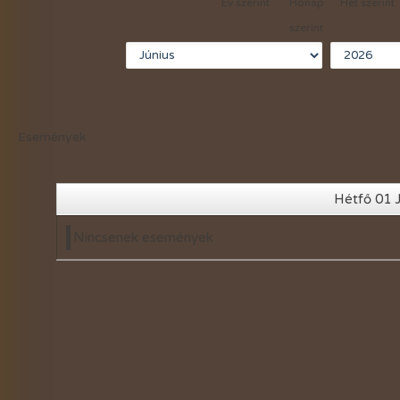
Év szerint
Hónap
Hét szerint
2021-évi események
szerint
2020-évi események
2019-évi események
2018-évi események
Események
2017-évi események
2016-évi események
Hétfő 01 
2015-évi események
Nincsenek események
2014-évi események
2026-évi események