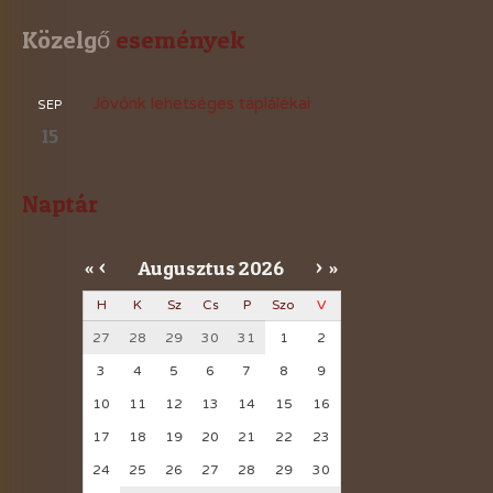
Közelgő
 események
Jövőnk lehetséges táplálékai
SEP
15
Naptár
Augusztus
2026
«
<
>
»
H
K
Sz
Cs
P
Szo
V
27
28
29
30
31
1
2
3
4
5
6
7
8
9
10
11
12
13
14
15
16
17
18
19
20
21
22
23
24
25
26
27
28
29
30