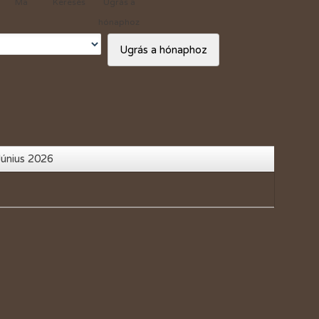
Ma
Keresés
Ugrás a
Vásárlási kedvezmények
hónaphoz
Adó 1%
Ugrás a hónaphoz
Június 2026