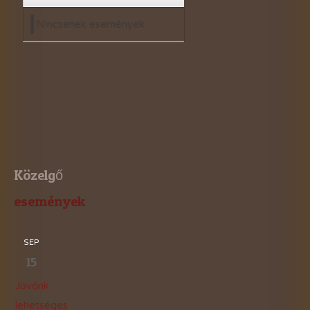
Nincsenek események
Közelgő
események
SEP
15
Jövőnk
lehetséges