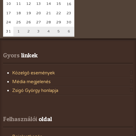
10
11
12
13
14
15
16
17
18
19
20
21
22
23
24
25
26
27
28
29
30
31
1
2
3
4
5
6
Gyors
 linkek
Közelgő események
Média megjelenés
Zsigó György honlapja
Felhasználói
 oldal