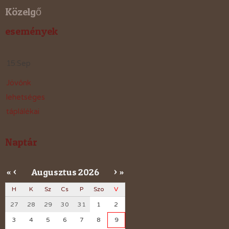
Közelgő
események
15
:
Sep
Jövőnk
lehetséges
táplálékai
Naptár
Augusztus
2026
«
<
>
»
H
K
Sz
Cs
P
Szo
V
27
28
29
30
31
1
2
3
4
5
6
7
8
9