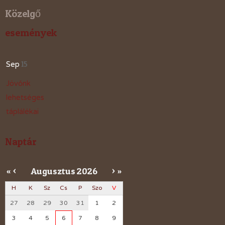
Közelgő
események
15
Sep
Jövőnk
lehetséges
táplálékai
Naptár
Augusztus
2026
«
<
>
»
H
K
Sz
Cs
P
Szo
V
27
28
29
30
31
1
2
3
4
5
6
7
8
9