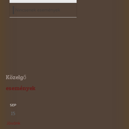
Nincsenek események
Közelgő
események
SEP
15
Jövőnk