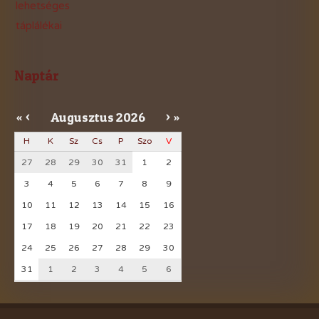
lehetséges
táplálékai
Naptár
Augusztus
2026
«
<
>
»
H
K
Sz
Cs
P
Szo
V
27
28
29
30
31
1
2
3
4
5
6
7
8
9
10
11
12
13
14
15
16
17
18
19
20
21
22
23
24
25
26
27
28
29
30
31
1
2
3
4
5
6