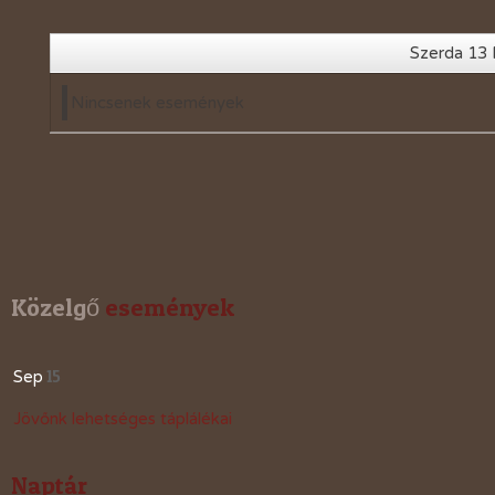
2019-évi események
2018-évi események
Szerda 13
2017-évi események
Nincsenek események
2016-évi események
2015-évi események
2014-évi események
2026-évi események
Közelgő
 események
15
Sep
Jövőnk lehetséges táplálékai
Naptár