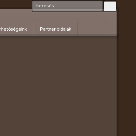
rhetőségeink
Partner oldalak
Győri gazdaboltok/Variogen Kft
Zsigó György honlapja
Kertészek és Kertbarátok
Országos Szövetsége
AgroPlus Szerviz
GAYERKERT Kft. - Szentiváni
kertcentrum
Flowers Virág Nagy és
Kiskereskedés