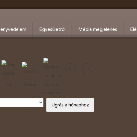
ényvédelem
Egyesületről
Média megjelenés
Elé
eti kártevő előrejelzés
Köszöntő
ális növényvédelmi teendők
Alapszabály
Bírósági beszámolók
Események beszámolói
Ma
Keresés
Ugrás a
Előadóink bemutató anyagai
hónaphoz
Kertbarát kiadványaink
Ugrás a hónaphoz
Vásárlási kedvezmények
Adó 1%