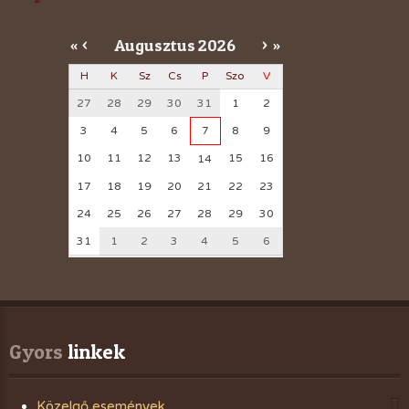
Augusztus
2026
«
<
>
»
H
K
Sz
Cs
P
Szo
V
27
28
29
30
31
1
2
3
4
5
6
7
8
9
10
11
12
13
15
16
14
17
18
19
20
21
22
23
24
25
26
27
28
29
30
31
1
2
3
4
5
6
Gyors
 linkek
Közelgő események