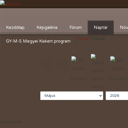
Kezdőlap
Képgaléria
Fórum
Naptár
Növ
Home
Naptár
Évente:
Cserebere
Körz
GY-M-S Megyei Kiskert program
2026-évi események
Hogyan csináld! - Kérdezz,
Aktu
felelek.
2025-évi események
Gyümölcsöskert
2024-évi események
Év szerint
Hónap
Hét szerint
Zöldségeskert
2023-évi események
szerint
Díszkert
2022-évi események
2021-évi események
2020-évi események
Események