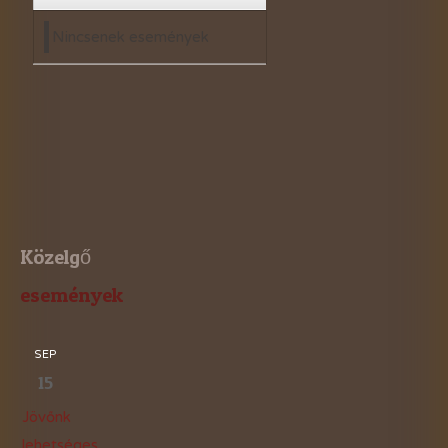
Nincsenek események
Közelgő
események
SEP
15
Jövőnk
lehetséges