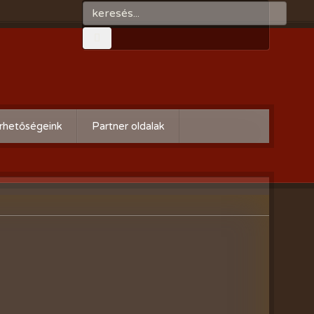
rhetőségeink
Partner oldalak
Győri gazdaboltok/Variogen Kft
Zsigó György honlapja
Kertészek és Kertbarátok
Országos Szövetsége
AgroPlus Szerviz
GAYERKERT Kft. - Szentiváni