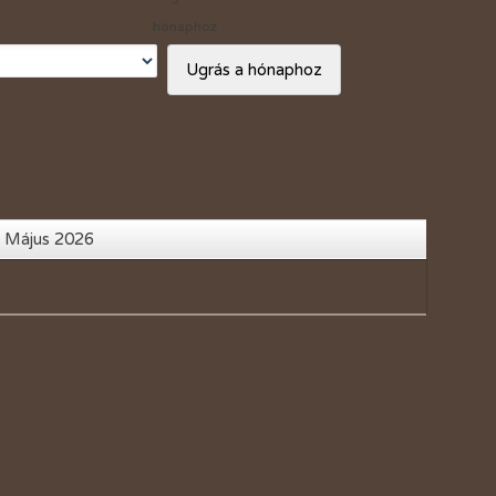
Vásárlási kedvezmények
hónaphoz
Adó 1%
Ugrás a hónaphoz
 Május 2026