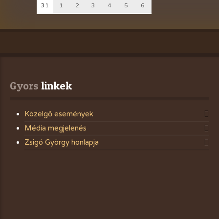
31
1
2
3
4
5
6
Gyors
 linkek
Közelgő események
Média megjelenés
Zsigó György honlapja