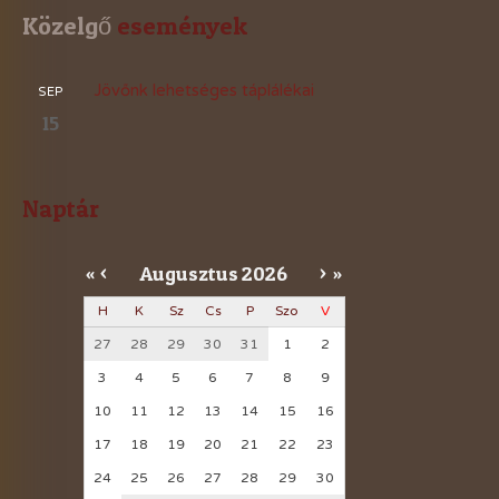
Közelgő
 események
Jövőnk lehetséges táplálékai
SEP
15
Naptár
Augusztus
2026
«
<
>
»
H
K
Sz
Cs
P
Szo
V
27
28
29
30
31
1
2
3
4
5
6
7
8
9
10
11
12
13
14
15
16
17
18
19
20
21
22
23
24
25
26
27
28
29
30