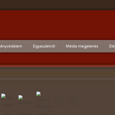
ényvédelem
Egyesületről
Média megjelenés
Elé
eti kártevő előrejelzés
Köszöntő
ális növényvédelmi teendők
Alapszabály
Bírósági beszámolók
Események beszámolói
Előadóink bemutató anyagai
Kertbarát kiadványaink
Ma
Keresés
Ugrás a