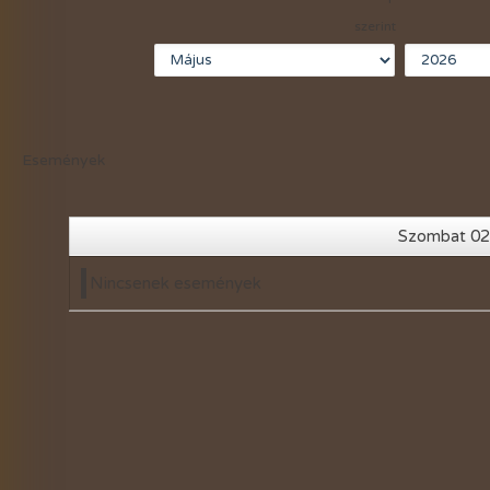
2021-évi események
szerint
2020-évi események
2019-évi események
2018-évi események
Események
2017-évi események
2016-évi események
Szombat 02
2015-évi események
Nincsenek események
2014-évi események
2026-évi események