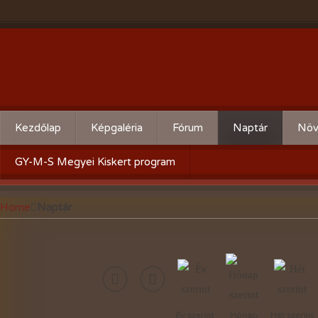
Kezdőlap
Képgaléria
Fórum
Naptár
Növ
Évente:
Cserebere
Körz
GY-M-S Megyei Kiskert program
2026-évi események
Hogyan csináld! - Kérdezz,
Aktu
Home
Naptár
felelek.
2025-évi események
Gyümölcsöskert
2024-évi események
Zöldségeskert
2023-évi események
Díszkert
2022-évi események
Év szerint
Hónap
Hét szerint