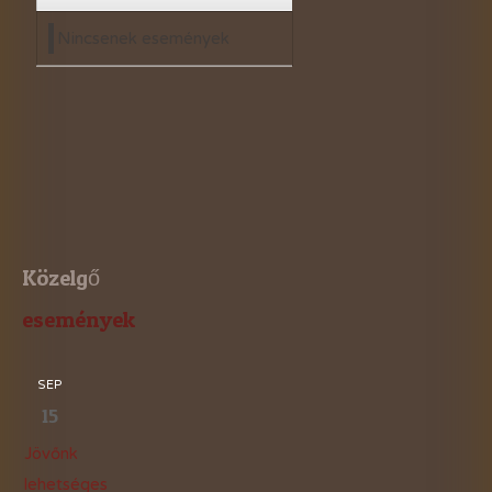
Nincsenek események
Közelgő
események
SEP
15
Jövőnk
lehetséges