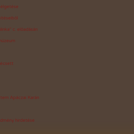
zélgetése
Adó 1%
ítéseiből
inka" c. előadásán
 múzeum
Pécsett
etem Apáczai Karán
edmény hirdetése