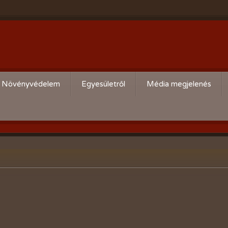
Növényvédelem
Egyesületről
Média megjelenés
Körzeti kártevő előrejelzés
Köszöntő
,
Aktuális növényvédelmi teendők
Alapszabály
Bírósági beszámolók
Események beszámolói
Előadóink bemutató anyagai
Kertbarát kiadványaink
Vásárlási kedvezmények