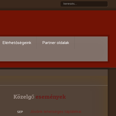
Elérhetőségeink
Partner oldalak
Győri gazdaboltok/Variogen Kft
Zsigó György honlapja
Kertészek és Kertbarátok
Országos Szövetsége
AgroPlus Szerviz
Közelgő
 események
GAYERKERT Kft. - Szentiváni
Jövőnk lehetséges táplálékai
SEP
kertcentrum