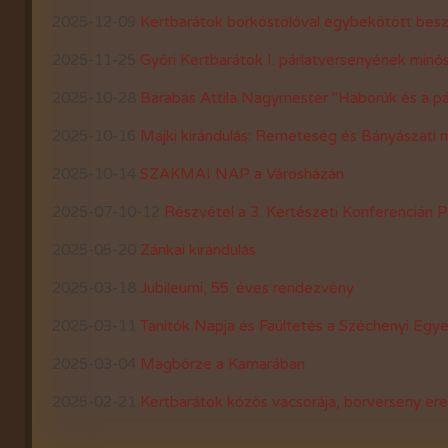
2025-12-09
Kertbarátok borkóstolóval egybekötött bes
2020-évi események
2025-11-25
Győri Kertbarátok I. párlatversenyének minős
2019-évi események
2025-10-28
Barabás Attila Nagymester "Háborúk és a pál
2018-évi események
2025-10-16
Majki kirándulás: Remeteség és Bányászati
2017-évi események
2025-10-14
SZAKMAI NAP a Városházán
2016-évi események
2025-07-10-12
Részvétel a 3. Kertészeti Konferencián 
2015-évi események
2025-05-20
Zánkai kirándulás
2014-évi események
2025-03-18
Jubileumi, 55. éves rendezvény
2026-évi események
2025-03-11
Tanítók Napja és Faültetés a Széchenyi Egy
2025-03-04
Magbörze a Kamarában
2025-02-21
Kertbarátok közös vacsorája, borverseny er