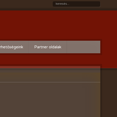
rhetőségeink
Partner oldalak
Győri gazdaboltok/Variogen Kft
Zsigó György honlapja
Kertészek és Kertbarátok
Országos Szövetsége
AgroPlus Szerviz
GAYERKERT Kft. - Szentiváni