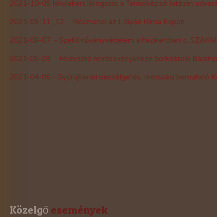
2021-10-05 Iskolakert látogatás a Tanítóképző Intézet udvar
2021-évi események
2021-09-11_12 - Részvétel az I. Győri Klima Expon
2020-évi események
2021-09-07 - Szelíd növényvédelem a házikertben c. SZA
2019-évi események
2021-06-29 - Félévzáró rendezvényünkön borkóstoló Baranyai
2018-évi események
2021-04-06 - Győrújbaráti beszélgetés, metszési bemutató K
2017-évi események
2016-évi események
2015-évi események
2014-évi események
2026-évi események
Közelgő
 események