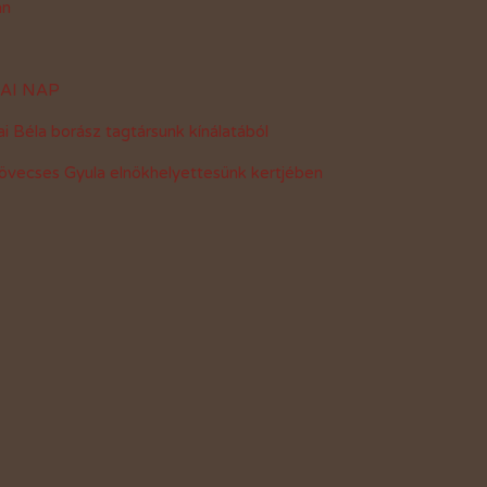
án
Vásárlási kedvezmények
Adó 1%
KMAI NAP
 Béla borász tagtársunk kínálatából
övecses Gyula elnökhelyettesünk kertjében