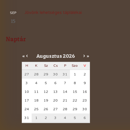
Jövőnk lehetséges táplálékai
SEP
15
Naptár
Augusztus
2026
«
<
>
»
H
K
Sz
Cs
P
Szo
V
27
28
29
30
31
1
2
3
4
5
6
7
8
9
10
11
12
13
14
15
16
17
18
19
20
21
22
23
24
25
26
27
28
29
30
31
1
2
3
4
5
6