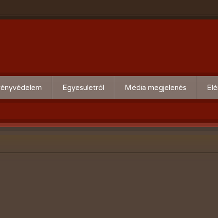
ényvédelem
Egyesületről
Média megjelenés
Elé
eti kártevő előrejelzés
Köszöntő
ális növényvédelmi teendők
Alapszabály
Bírósági beszámolók
Események beszámolói
Előadóink bemutató anyagai
Kertbarát kiadványaink