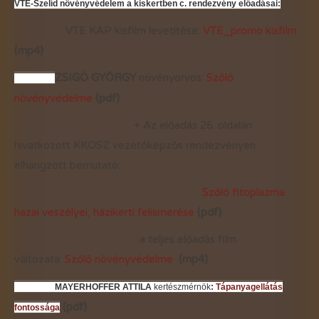
VTE-Szelíd növényvédelem a kiskertben c. rendezvény előadásai:
VTE KAP kisfilm levetítése:
VTE_promo kisfilm
(mp4)
ZSIGÓ GYÖRGY
növényorvos:
Szőlő
növényvédelme
(pdf)
+ Az előadás 26. oldalán
hivatkozott KKOSZ vezetőképzős rendezvényen
elhangzott bemutató:
Szőlő fitoplazma
hazai veszélyei, házikerti felismerése
(pdf)
a teljes előadás film
változata:
Szőlő növényvédelme
(mp4)
MAYERHOFFER ATTILA
kertészmérnök
:
Tápanyagellátás
(pdf)
fontossága