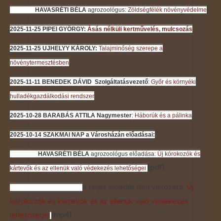
HAVASRÉTI BÉLA
agrozoológus:
Zöldségfélék növényvédelme
2025-11-25
PIPEI GYÖRGY:
Ásás nélküli kertművelés, mulcsozás
2025-11-25
UJHELYY KÁROLY:
Talajminőség szerepe a
növénytermesztésben
2025-11-11 BENEDEK DÁVID
Szolgáltatásvezető
:
Győr és környéki
hulladékgazdálkodási rendszer
2025-10-28 BARABÁS ATTILA
Nagymester
:
Háborúk és a pálinka
2025-10-14
SZAKMAI NAP a Városházán előadásai:
HAVASRÉTI BÉLA
agrozoológus előadása:
Új kórokozók és
(pdf)
kártevők és az ellenük való védekezés lehetőségei
a teljes előadás film változata:
Új
kórokozók és kártevők és az ellenük való védekezés
lehetőségei
(mp4)