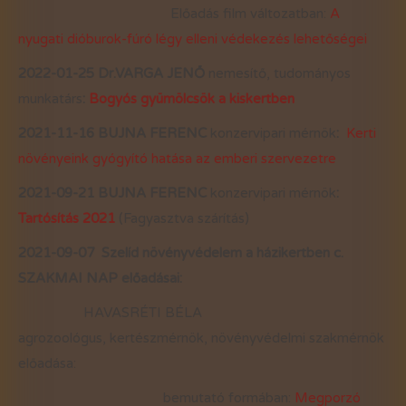
Előadás film változatban:
A
nyugati dióburok-fúró légy elleni védekezés lehetőségei
2022-01-25 Dr.VARGA JENŐ
nemesítő, tudományos
munkatárs
:
Bogyós gyümölcsök a kiskertben
2021-11-16 BUJNA FERENC
konzervipari mérnök
:
Kerti
növényeink gyógyító hatása az emberi szervezetre
2021-09-21 BUJNA FERENC
konzervipari mérnök
:
Tartósítás 2021
(Fagyasztva szárítás)
2021-09-07 Szelíd növényvédelem a házikertben c.
SZAKMAI NAP előadásai:
HAVASRÉTI BÉLA
agrozoológus, kertészmérnök, növényvédelmi szakmérnök
előadása:
bemutató formában:
Megporzó