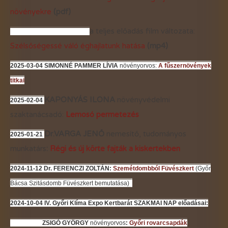
növényekre
(pdf)
a teljes előadás film változata:
Szélsőségessé váló éghajlatunk hatása
(mp4)
2025-03-04 SIMONNÉ PAMMER LÍVIA
növényorvos
:
A fűszernövények
titkai
KAPONYÁS ILONA
növényvédelmi
2025-02-04
szaktanácsadó:
Lemosó permetezés
Dr.VARGA JENŐ
nemesítő, tudományos
2025-01-21
munkatárs
:
Régi és új körte fajták a kiskertekben
2024-11-12 Dr. FERENCZI ZOLTÁN:
Szemétdombból Füvészkert
(Győr
Bácsa Szitásdomb Füvészkert bemutatása)
2024-10-04 IV. Győri Klíma Expo
Kertbarát SZAKMAI NAP előadásai:
ZSIGÓ GYÖRGY
növényorvos
:
Győri rovarcsapdák