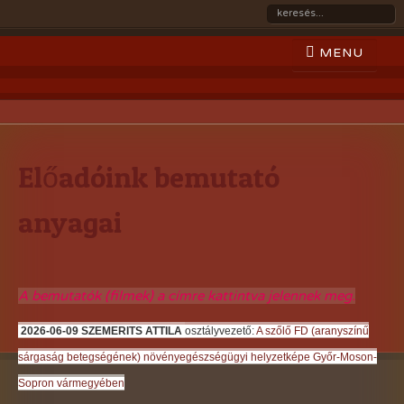
Előadóink bemutató
anyagai
A bemutatók (filmek) a címre kattintva jelennek meg.
2026-06-09 SZEMERITS ATTILA
osztályvezető:
A szőlő FD (aranyszínű
sárgaság betegségének) növényegészségügyi helyzetképe Győr-Moson-
Sopron vármegyében