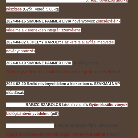
3. rész: Kovászos uborka
készítése
(Győr+ videó, 5:08-ig)
2024-04-16 SIMONNÉ PAMMER LÍVIA
növényorvos:
Zöldségféléink
védelme a kiskertekben integrált szemlélettel
2024-04-02
UJHELYY KÁROLY:
Házikerti talajjavítás, magvetés,
növénygondozás
növényorvos:
2024-03-19 SIMONNÉ PAMMER LÍVIA
Növényvédelem a kiskertekben integrált szemlélettel
2024-02-20
Szelíd növényvédelem a kiskertben c. SZAKMAI NAP
előadásai:
BABIZC SZABOLCS
faiskola vezető
:
Gyümölcsültetvények
biológiai növényvédelme
(pdf)
a teljes előadás film változata:
Gyümölcsültetvények biológiai növényvédelme
(mp4)