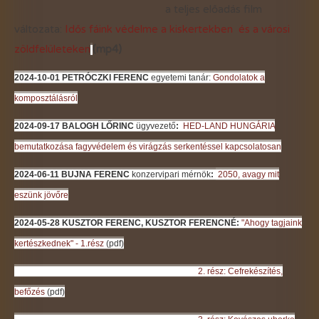
a teljes előadás film
változata:
Idős fáink védelme a kiskertekben és a városi
zöldfelületeken
(mp4)
2024-10-01 PETRÓCZKI FERENC
egyetemi tanár:
Gondolatok a
komposztálásról
2024-09-17 BALOGH LŐRINC
ügyvezető
:
HED-LAND HUNGÁRIA
bemutatkozása fagyvédelem és virágzás serkentéssel kapcsolatosan
2024-06-11 BUJNA FERENC
konzervipari mérnök
:
2050, avagy mit
eszünk jövőre
2024-05-28 KUSZTOR FERENC, KUSZTOR FERENCNÉ
:
"Ahogy tagjaink
kertészkednek" - 1.rész
(pdf)
2. rész: Cefrekészítés,
befőzés
(pdf)