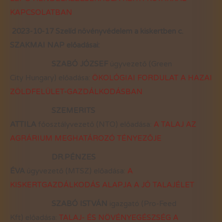
KAPCSOLATBAN
2023-10-17
Szelíd növényvédelem a kiskertben c.
SZAKMAI NAP előadásai:
SZABÓ JÓZSEF
ügyvezető (Green
City Hungary) előadása:
ÖKOLÓGIAI FORDULAT A HAZAI
ZÖLDFELÜLET-GAZDÁLKODÁSBAN
SZEMERITS
ATTILA
főosztályvezető (NTO) előadása:
A TALAJ AZ
AGRÁRIUM MEGHATÁROZÓ TÉNYEZŐJE
DR.PÉNZES
ÉVA
ügyvezető (MTSZ) előadása:
A
KISKERTGAZDÁLKODÁS ALAPJA A JÓ TALAJÉLET
SZABÓ ISTVÁN
igazgató (Pro-Feed
Kft) előadása:
TALAJ- ÉS NÖVÉNYEGÉSZSÉG A