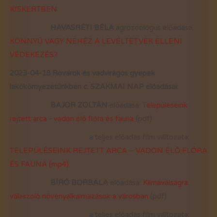
KISKERTBEN
HAVASRÉTI BÉLA
agrozoológus előadása:
KÖNNYŰ VAGY NEHÉZ A LEVÉLTETVEK ELLENI
VÉDEKEZÉS?
2023-04-18 Rovarok és vadvirágos gyepek
lakókörnyezetünkben
c. SZAKMAI NAP előadásai:
BAJOR ZOLTÁN
előadása: T
elepüléseink
rejtett arca - vadon élő flóra és fauna
(pdf)
a teljes előadás film változata:
TELEPÜLÉSEINK REJTETT ARCA – VADON ÉLŐ FLÓRA
ÉS FAUNA
(mp4)
BÍRÓ BORBÁLA
előadása:
Klímaválságra
válaszoló növényalkalmazások a városban
(pdf)
a teljes előadás film változata: