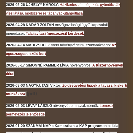
2026-05-26
UJHELYY KÁROLY:
Házikertes zöldségek és gyümölcsfák
vízellátása, módszerei és tápanyag-utánpótlása
2026-04-28 KÁDÁR ZOLTÁN
mezőgazdasági ügyfélkapcsolati
menedzser:
Talajjavítási (meszezési) kérdések
2026-04-14 MÁDI ZSOLT
kiskerti növényvédelmi szaktanácsadó
:
Az
egészségesen zöld kert
2026-03-17 SIMONNÉ PAMMER LÍVIA
növényorvos
:
A fűszernövények
titkai
2026-03-03 NAGYKUTASI Viktor:
Zöldségvetési tippek a tavaszi kiskerti
(pdf)
munkákhoz
2026-02-03 LÉVAY LÁSZLÓ
növényvédelmi szakmérnök:
Lemosó
permetezés jelentősége
2026-01-20
SZAKMAI NAP a Kamarában,
a KAP programon belül a