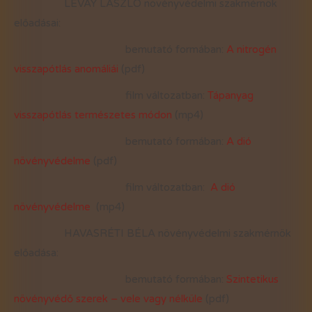
LÉVAY LÁSZLÓ növényvédelmi szakmérnök
előadásai:
bemutató formában:
A nitrogén
visszapótlás anomáliái
(pdf)
film változatban:
Tápanyag
visszapótlás természetes módon
(mp4)
bemutató formában:
A dió
növényvédelme
(pdf)
film változatban:
A dió
növényvédelme
(mp4)
HAVASRÉTI BÉLA növényvédelmi szakmérnök
előadása:
bemutató formában:
Szintetikus
növényvédő szerek – vele vagy nélküle
(pdf)