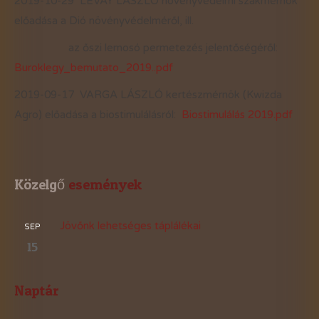
2019-10-29 LÉVAY LÁSZLÓ növényvédelmi szakmérnök
előadása a Dió növényvédelméről, ill.
az őszi lemosó permetezés jelentőségéről:
Buroklegy_bemutato_2019..pdf
2019-09-17 VARGA LÁSZLÓ kertészmérnök (Kwizda
Agro) előadása a biostimulálásról:
Biostimulálás 2019.pdf
Közelgő
 események
Jövőnk lehetséges táplálékai
SEP
15
Naptár