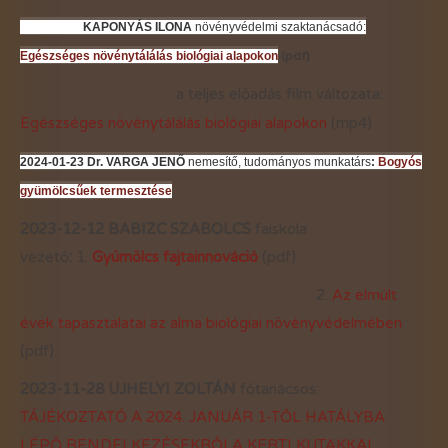
KAPONYÁS ILONA
növényvédelmi szaktanácsadó:
Egészséges növénytálálás biológiai alapokon
(pdf)
a teljes előadás film változata:
Egészséges növénytálálás biológiai alapokon
(mp4)
2024-01-23 Dr. VARGA JENŐ
nemesítő, tudományos munkatárs
:
Bogyós
gyümölcsűek termesztése
2023-12-12 BABIZC SZABOLCS
faiskola
vezető
:
1.
Gyümölcs fajtainnováció
(pdf)
2.
Az elmúlt
évek tapasztalatai az alma biológiai növényvédelmében
(pdf)
2023-11-28 UJHELYI ZOLTÁN
főtanácsos:
TÁJÉKOZTATÓ A 2024. JANUÁR 1-TŐL HATÁLYBA
LÉPŐ RENDELKEZÉSEKRŐLA KERTI KUTAKKAL