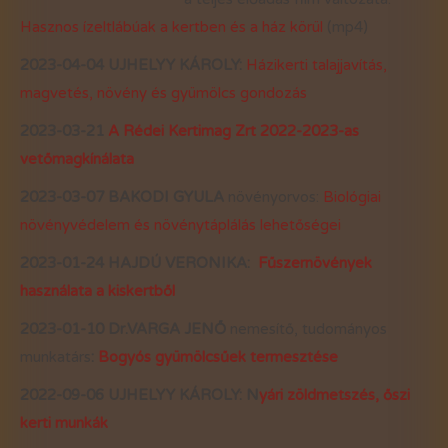
Hasznos ízeltlábúak a kertben és a ház körül
(mp4)
2023-04-04
UJHELYY KÁROLY:
Házikerti talajjavítás,
magvetés, növény és gyümölcs gondozás
2023-03-21
A Rédei Kertimag Zrt 2022-2023-as
vetőmagkínálata
2023-03-07 BAKODI GYULA
növényorvos:
Biológiai
növényvédelem és növénytáplálás lehetőségei
2023-01-24 HAJDÚ VERONIKA:
Fűszernövények
használata a kiskertből
2023-01-10 Dr.VARGA JENŐ
nemesítő, tudományos
munkatárs
:
Bogyós gyümölcsűek termesztése
2022-09-06
UJHELYY KÁROLY: N
yári zöldmetszés, őszi
kerti munkák