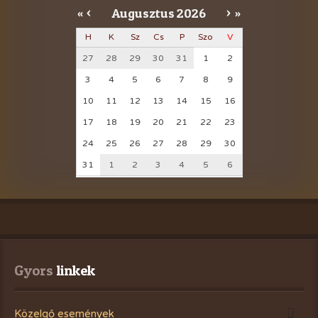
Augusztus
2026
«
<
>
»
H
K
Sz
Cs
P
Szo
V
27
28
29
30
31
1
2
3
4
5
6
7
8
9
10
11
12
13
14
15
16
17
18
19
20
21
22
23
24
25
26
27
28
29
30
31
1
2
3
4
5
6
Gyors
 linkek
Közelgő események