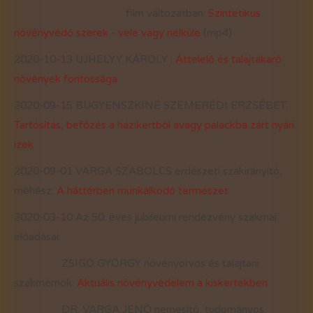
film változatban:
Szintetikus
növényvédő szerek - vele vagy nélküle
(mp4)
2020-10-13 UJHELYY KÁROLY :
Áttelelő és talajtakaró
növények fontossága
2020-09-15 BUGYENSZKINÉ SZEMERÉDI ERZSÉBET:
Tartósítás, befőzés a házikertből avagy palackba zárt nyári
ízek
2020-09-01 VARGA SZABOLCS erdészeti szakirányító,
méhész:
A háttérben munkálkodó természet
2020-03-10 Az 50. éves jubileumi rendezvény szakmai
előadásai:
ZSIGÓ GYÖRGY növényorvos és talajtani
szakmérnök:
Aktuális növényvédelem a kiskertekben
DR: VARGA JENŐ nemesítő, tudományos