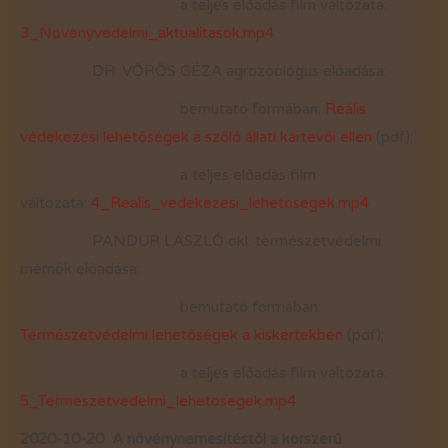
a teljes előadás film változata:
3_Novenyvedelmi_aktualitasok.mp4
DR. VÖRÖS GÉZA agrozoológus előadása:
bemutató formában:
Reális
védekezési lehetőségek a szőlő állati kártevői ellen
(pdf);
a teljes előadás film
változata:
4_Realis_vedekezesi_lehetosegek.mp4
PANDUR LÁSZLÓ okl. természetvédelmi
mérnök előadása:
bemutató formában:
Természetvédelmi lehetőségek a kiskertekben
(pdf);
a teljes előadás film változata:
5_Termeszetvedelmi_lehetosegek.mp4
2020-10-20 A növénynemesítéstől a korszerű