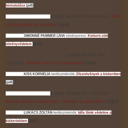
bemutatása
(pdf)
a teljes előadás film változata:
Győri
rovarcsapdák bemutatása
(mp4)
SIMONNÉ PAMMER LÍVIA
növényorvos
:
Kiskerti zöld
(pdf)
növényvédelem
a teljes előadás film
változata:
Kiskerti zöld növényvédelem
(mp4)
KISS KORNÉLIA
kertészmérnök
:
Dísznövények a kiskertben
(pdf)
a teljes előadás film változata:
Dísznövények a kiskertben - van élet a tuják után is
(mp4)
LUKÁCS ZOLTÁN
kertészmérnök:
Idős fáink védelme a
(pdf)
kiskertekben