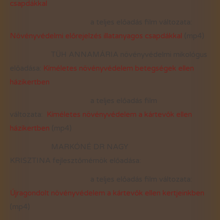
csapdákkal
a teljes előadás film változata:
Növényvédelmi előrejelzés illatanyagos csapdákkal
(mp4)
TÜH ANNAMÁRIA növényvédelmi mikológus
előadása:
Kíméletes növényvédelem betegségek ellen
házikertben
a teljes előadás film
változata:
Kíméletes növényvédelem a kártevők ellen
házikertben
(mp4)
MARKÓNÉ DR NAGY
KRISZTINA fejlesztőmérnök előadása:
a teljes előadás film változata:
Újragondolt növényvédelem a kártevők ellen kertjeinkben
(mp4)