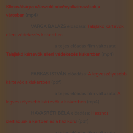
Klímaválságra válaszoló növényalkalmazások a
városban
(mp4)
VARGA BALÁZS
előadása:
Talajlakó kártevők
elleni védekezés kiskertben
a teljes előadás film változata:
Talajlakó kártevők elleni védekezés kiskertben
(mp4)
FARKAS ISTVÁN
előadása:
A legveszélyesebb
kártevők a kiskertben
(pdf)
a teljes előadás film változata:
A
legveszélyesebb kártevők a kiskertben
(mp4)
HAVASRÉTI BÉLA
előadása:
Hasznos
ízeltlábúak a kertben és a ház körü
l (pdf)
a teljes előadás film változata: