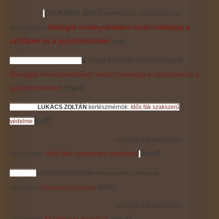
Dr.VARGA JENŐ
nemesítő, tudományos
munkatárs
:
Biológiai növényvédelem kicsit másképp a
szőlőben és a gyümölcsösben
(pdf)
a teljes előadás film változata:
Biológiai növényvédelem kicsit másképp a szőlőben és a
gyümölcsösben
(mp4)
LUKÁCS ZOLTÁN
kertészmérnök:
Idős fák szakszerű
(pdf)
védelme
a teljes előadás film
változata:
Idős fák szakszerű védelme
(mp4)
MÉSZÁROS ZOLTÁN
hobbikertész, Magház
(pdf)
Egyesület:
Magfogás fortélyai
a teljes előadás film