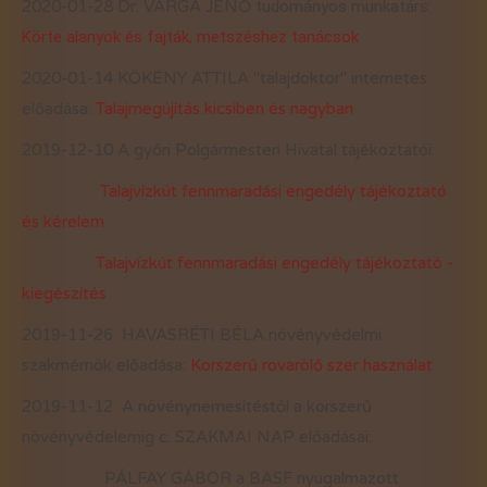
2020-01-28 Dr. VARGA JENŐ
tudományos munkatárs:
Körte alanyok és fajták, metszéshez tanácsok
2020-01-14 KÖKÉNY ATTILA "talajdoktor" internetes
előadása:
Talajmegújítás kicsiben és nagyban
2019-12-10 A győri Polgármesteri Hivatal tájékoztatói:
Talajvízkút fennmaradási engedély tájékoztató
és kérelem
Talajvízkút fennmaradási engedély tájékoztató -
kiegészítés
2019-11-26 HAVASRÉTI BÉLA növényvédelmi
szakmérnök előadása:
Korszerű rovarölő szer használat
2019-11-12 A növénynemesítéstől a korszerű
növényvédelemig c. SZAKMAI NAP előadásai:
PÁLFAY GÁBOR a BASF nyugalmazott