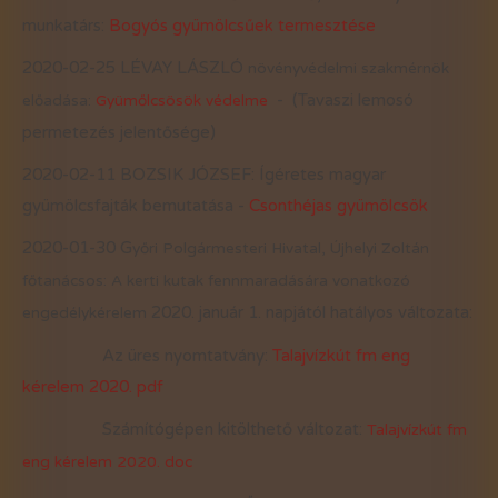
munkatárs:
Bogyós gyümölcsűek termesztése
2020-02-25 LÉVAY LÁSZLÓ
növényvédelmi szakmérnök
- (Tavaszi lemosó
előadása:
Gyümőlcsösök védelme
permetezés jelentősége)
2020-02-11 BOZSIK JÓZSEF: Ígéretes magyar
gyümölcsfajták bemutatása -
Csonthéjas gyümölcsök
2020-01-30 G
yőri Polgármesteri Hivatal,
Ú
jhelyi Zoltán
főtanácsos: A kerti kutak fennmaradására vonatkozó
2020. január 1. napjától hatályos változata:
engedélykérelem
Az üres nyomtatvány:
Talajvízkút fm eng
kérelem 2020. pdf
Számítógépen kitölthető változat:
Talajvízkút fm
eng kérelem 2020. doc