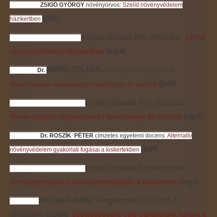
ZSIGÓ GYÖRGY
növényorvos:
Szelíd növényvédelem
(pdf)
házikertben
a teljes előadás film változata:
Szelíd
növényvédelem házikertben
(mp4)
IMREI ZOLTÁN
Dr.
crm
Nufarm Hungária Kft:
(pdf)
Rovarcsapdás rajzáskövetés lehetőségei és korlátai
a teljes előadás film változata:
Rovarcsapdás rajzáskövetés lehetőségei és korlátai
(mp4)
Dr. ROSZÍK PÉTER
címzetes egyetemi docens:
Alternatív
(pdf)
növényvédelem gyakorlati fogásai a kiskertekben
a teljes előadás film változata:
Környezettudatos növénytermesztés a kiskertben
(mp4)
FISCHER IMRE
Hungaromet Zrt. (OMSZ)
társadalmi észlelő:
Szélsőségessé váló éghajlatunk hatása a