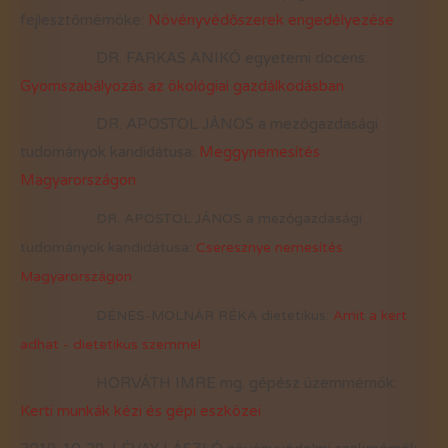
fejlesztőmérnöke:
Növényvédőszerek engedélyezése
DR. FARKAS ANIKÓ egyetemi docens:
Gyomszabályozás az ökológiai gazdálkodásban
DR. APOSTOL JÁNOS a mezőgazdasági
tudományok kandidátusa:
Meggynemesítés
Magyarországon
DR. APOSTOL JÁNOS a mezőgazdasági
tudományok kandidátusa:
Cseresznye nemesítés
Magyarországon
DÉNES-MOLNÁR RÉKA dietetikus:
Amit a kert
adhat - dietetikus szemmel
HORVÁTH IMRE mg. gépész üzemmérnök:
Kerti munkák kézi és gépi eszközei