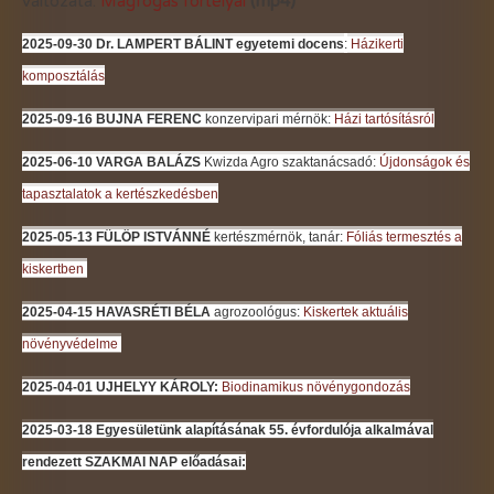
változata:
Magfogás fortélyai
(mp4)
2025-09-30
Dr. LAMPERT BÁLINT egyetemi docens
:
Házikerti
komposztálás
2025-09-16 BUJNA FERENC
konzervipari mérnök:
Házi tartósításról
2025-06-10
VARGA BALÁZS
Kwizda Agro szaktanácsadó:
Újdonságok és
tapasztalatok a kertészkedésben
2025-05-13
FÜLÖP ISTVÁNNÉ
kertészmérnök, tanár:
Fóliás termesztés a
kiskertben
2025-04-15
HAVASRÉTI BÉLA
agrozoológus:
Kiskertek aktuális
növényvédelme
2025-04-01
UJHELYY KÁROLY:
Biodinamikus növénygondozás
2025-03-18
Egyesületünk alapításának 55. évfordulója alkalmával
rendezett SZAKMAI NAP előadásai: