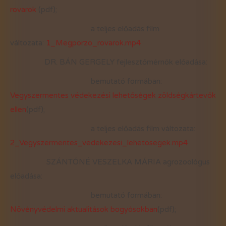
rovarok
(pdf);
a teljes előadás film
változata:
1_Megporzo_rovarok.mp4
DR. BÁN GERGELY fejlesztőmérnök előadása:
bemutató formában:
Vegyszermentes védekezési lehetőségek zöldségkártevők
ellen
(pdf);
a teljes előadás film változata:
2_Vegyszermentes_vedekezesi_lehetosegek.mp4
SZÁNTÓNÉ VESZELKA MÁRIA agrozoológus
előadása:
bemutató formában:
Növényvédelmi aktualitások bogyósokban
(pdf);