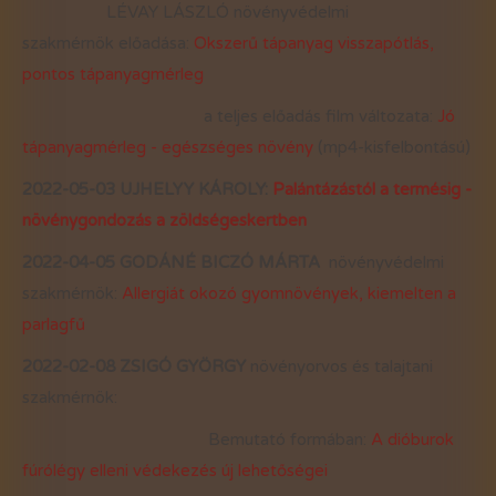
LÉVAY LÁSZLÓ növényvédelmi
szakmérnök előadása:
Okszerű tápanyag visszapótlás,
pontos tápanyagmérleg
a teljes előadás film változata:
Jó
tápanyagmérleg - egészséges növény
(mp4-kisfelbontású)
2022-05-03 UJHELYY KÁROLY:
Palántázástól a termésig -
növénygondozás a zöldségeskertben
2022-04-05 GODÁNÉ BICZÓ MÁRTA
növényvédelmi
szakmérnök:
Allergiát okozó gyomnövények, kiemelten a
parlagfű
2022-02-08 ZSIGÓ GYÖRGY
növényorvos és talajtani
szakmérnök:
Bemutató formában:
A dióburok
fúrólégy elleni védekezés új lehetőségei