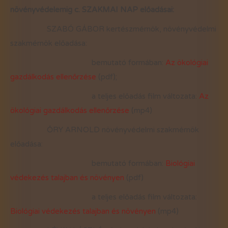
növényvédelemig c. SZAKMAI NAP előadásai:
SZABÓ GÁBOR kertészmérnök, növényvédelmi
szakmérnök előadása:
bemutató formában:
Az ökológiai
gazdálkodás ellenőrzése
(pdf);
a teljes előadás film változata:
Az
ökológiai gazdálkodás ellenőrzése
(mp4)
ŐRY ARNOLD növényvédelmi szakmérnök
előadása:
bemutató formában:
Biológiai
védekezés talajban és növényen
(pdf)
a teljes előadás film változata:
Biológiai védekezés talajban és növényen
(mp4)