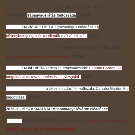
a teljes előadás film
változata:
(mp4)
Tápanyagellátás fontossága
HAVASRÉTI BÉLA
agrozoológus előadása:
Új
(pdf)
növénybetegségek és az ellenük való védekezés
a teljes előadás film változata:
Új
(mp4)
növénybetegségek és a
védekezés
DÁVID VERA
kertészeti szaktanácsadó:
Danuba Garden Bio
(pdf)
megoldásai és a szkenneléses talajvizsgálat
a teljes előadás film változata:
Danuba Garden Bio
(mp4)
megoldásai
2026-01-15
SZAKMAI NAP Mosonmagyaróváron előadásai:
ZSIGÓ GYÖRGY
növényorvos:
Szőlő, gyümölcs és
dísznövény szelíd növényvédelme