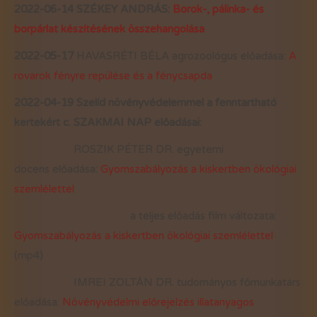
2022-06-14 SZÉKEY ANDRÁS:
Borok-, pálinka- és
borpárlat készítésének összehangolása
2022-05-17
HAVASRÉTI BÉLA agrozoológus előadása:
A
rovarok fényre repülése és a fénycsapda
2022-04-19
Szelíd növényvédelemmel a fenntartható
kertekért c. SZAKMAI NAP előadásai:
ROSZIK PÉTER DR. egyetemi
docens előadása:
Gyomszabályozás a kiskertben ökológiai
szemlélettel
a teljes előadás film változata:
Gyomszabályozás a kiskertben ökológiai szemlélettel
(mp4)
IMREI ZOLTÁN DR. tudományos főmunkatárs
előadása:
Növényvédelmi előrejelzés illatanyagos