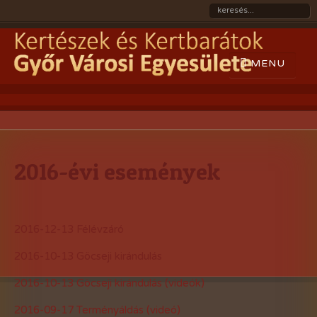
2016-évi események
2016-12-13 Félévzáró
2016-10-13 Göcseji kirándulás
2016-10-13 Göcseji kirándulás (videók)
2016-09-17 Terményáldás (videó)