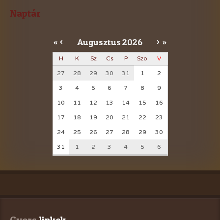
Naptár
Augusztus
2026
«
<
>
»
H
K
Sz
Cs
P
Szo
V
27
28
29
30
31
1
2
3
4
5
6
7
8
9
10
11
12
13
14
15
16
17
18
19
20
21
22
23
24
25
26
27
28
29
30
31
1
2
3
4
5
6