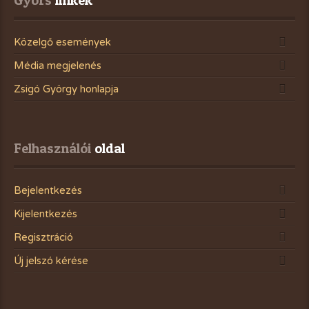
Gyors
 linkek
Közelgő események
Média megjelenés
Zsigó György honlapja
Felhasználói
 oldal
Bejelentkezés
Kijelentkezés
Regisztráció
Új jelszó kérése